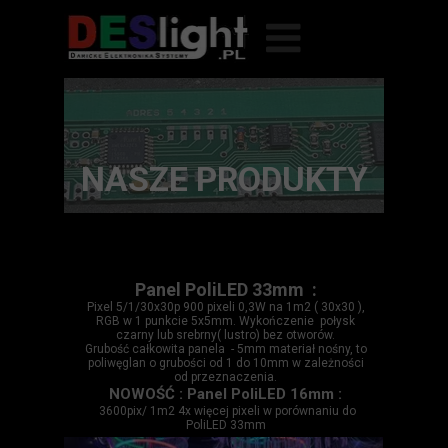
NASZE PRODUKTY
Panel PoliLED 33mm
:
Pixel 5/1/30x30p 900 pixeli 0,3W na 1m2 ( 30x30 ),
RGB w 1 punkcie 5x5mm. Wykończenie połysk
czarny lub srebrny( lustro) bez otworów.
Grubość całkowita panela - 5mm materiał nośny, to
poliwęglan o grubości od 1 do 10mm w zależności
od przeznaczenia.
NOWOŚĆ : Panel PoliLED 16mm :
3600pix/ 1m2 4x więcej pixeli w porównaniu do
PoliLED 33mm